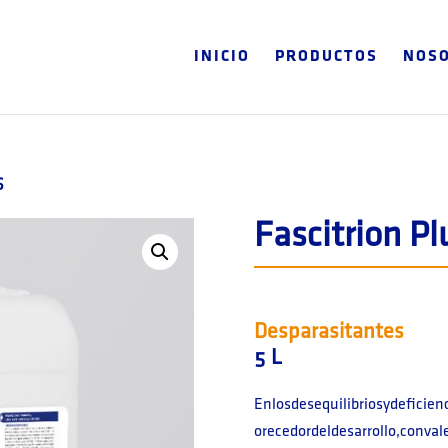
INICIO
PRODUCTOS
NOS
S
Fascitrion Pl
Desparasitantes
5 L
Enlosdesequilibriosydeficien
orecedordeldesarrollo,conval