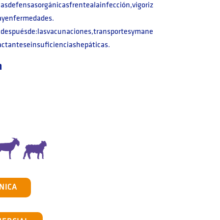
sdefensasorgánicasfrentealainfección,vigoriz
iayenfermedades.
o,despuésde:lasvacunaciones,transportesymane
lactanteseinsuficienciashepáticas.
n
NICA