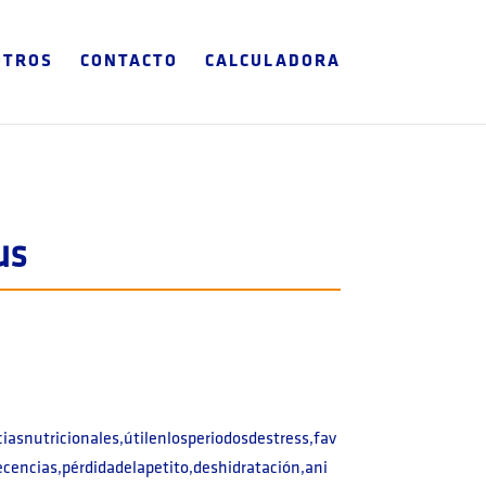
OTROS
CONTACTO
CALCULADORA
us
ciasnutricionales,útilenlosperiodosdestress,fav
ecencias,pérdidadelapetito,deshidratación,ani