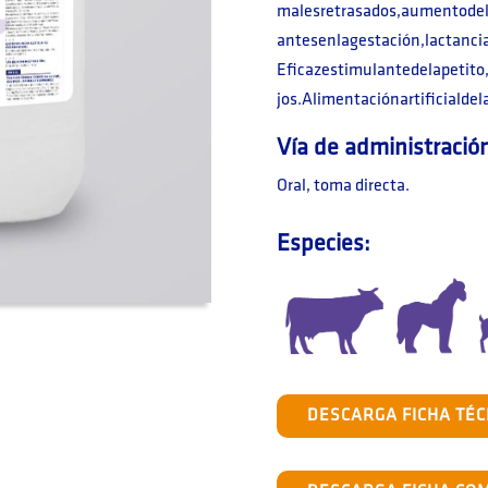
malesretrasados,aumentodela
antesenlagestación,lactanc
Eficazestimulantedelapetit
jos.Alimentaciónartificialde
Vía de administració
Oral, toma directa.
Especies:
DESCARGA FICHA TÉC